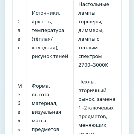
Настольные
Источники,
лампы,
С
яркость,
торшеры,
в
температура
диммеры,
е
(тёплая/
лампы с
т
холодная),
тёплым
рисунок теней
спектром
2700–3000К
Чехлы,
М
Форма,
вторичный
е
высота,
рынок, замена
б
материал,
1–2 ключевых
е
визуальная
предметов,
л
масса
меняющих
ь
предметов
силуэт