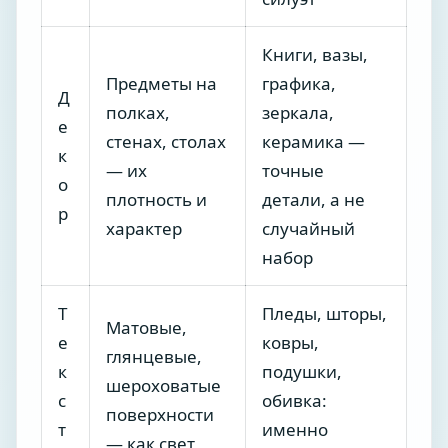
Книги, вазы,
Предметы на
графика,
Д
полках,
зеркала,
е
стенах, столах
керамика —
к
— их
точные
о
плотность и
детали, а не
р
характер
случайный
набор
Т
Пледы, шторы,
Матовые,
е
ковры,
глянцевые,
к
подушки,
шероховатые
с
обивка:
поверхности
т
именно
— как свет