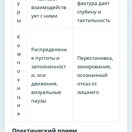
у
фактура даёт
взаимодейств
р
глубину и
ует с ними
ы
тактильность
К
о
Распределени
м
е пустоты и
Перестановка,
п
заполненност
зонирование,
о
и, оси
осознанный
з
движения,
отказ от
и
визуальные
лишнего
ц
паузы
и
я
Практический прием