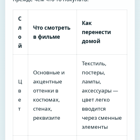
С
Как
л
Что смотреть
перенести
о
в фильме
домой
й
Текстиль,
Основные и
постеры,
Ц
акцентные
лампы,
в
оттенки в
аксессуары —
е
костюмах,
цвет легко
т
стенах,
вводится
реквизите
через сменные
элементы