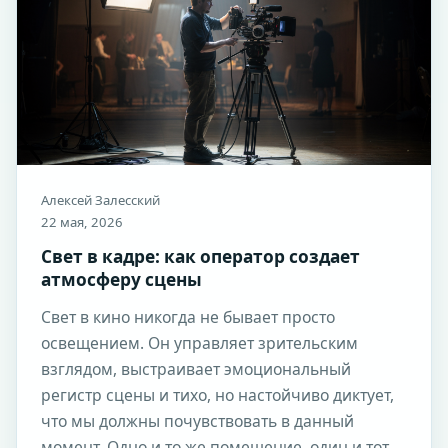
Алексей Залесский
22 мая, 2026
Свет в кадре: как оператор создает
атмосферу сцены
Свет в кино никогда не бывает просто
освещением. Он управляет зрительским
взглядом, выстраивает эмоциональный
регистр сцены и тихо, но настойчиво диктует,
что мы должны почувствовать в данный
момент. Одно и то же помещение, один и тот