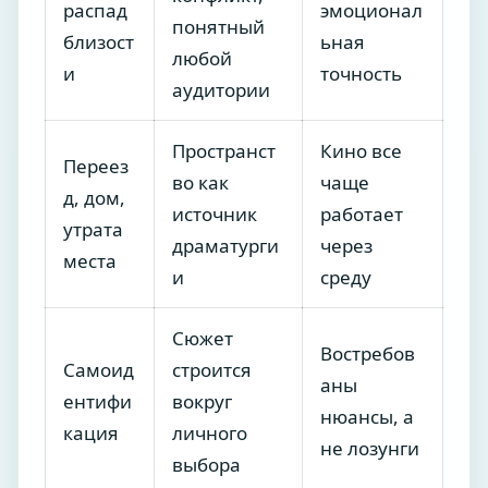
распад
эмоционал
понятный
близост
ьная
любой
и
точность
аудитории
Пространст
Кино все
Переез
во как
чаще
д, дом,
источник
работает
утрата
драматурги
через
места
и
среду
Сюжет
Востребов
Самоид
строится
аны
ентифи
вокруг
нюансы, а
кация
личного
не лозунги
выбора