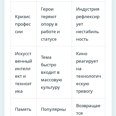
Герои
Индустрия
Кризис
теряют
рефлексир
профес
опору в
ует
сии
работе и
нестабиль
статусе
ность
Искусст
Кино
Тема
венный
реагирует
быстро
интелл
на
входит в
ект и
технологич
массовую
техноэт
ескую
культуру
ика
тревогу
Возвращае
Память
Популярны
тся