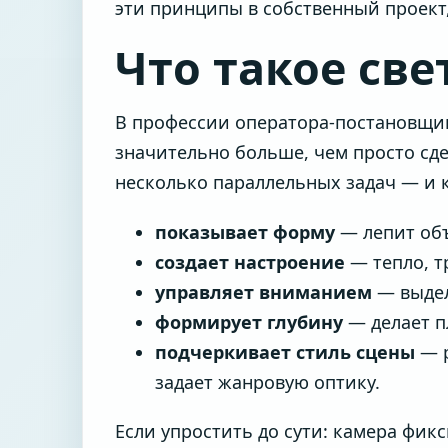
эти принципы в собственный проект
Что такое све
В профессии оператора-постановщика 
значительно больше, чем просто сд
несколько параллельных задач — и к
показывает форму
— лепит объ
создает настроение
— тепло, т
управляет вниманием
— выдел
формирует глубину
— делает п
подчеркивает стиль сцены
— р
задает жанровую оптику.
Если упростить до сути: камера фикс