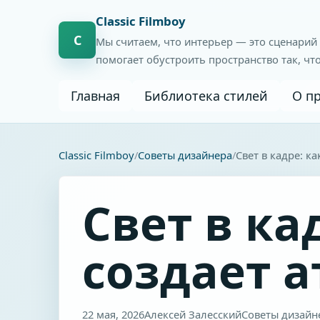
Сlassic Filmboy
С
Мы считаем, что интерьер — это сценарий
помогает обустроить пространство так, чт
Главная
Библиотека стилей
О п
Сlassic Filmboy
Советы дизайнера
Свет в кадре: к
Свет в ка
создает 
22 мая, 2026
Алексей Залесский
Советы дизайн