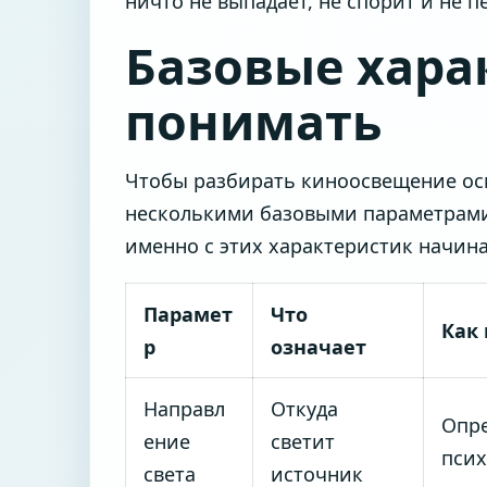
ничто не выпадает, не спорит и не 
Базовые хара
понимать
Чтобы разбирать киноосвещение осм
несколькими базовыми параметрами.
именно с этих характеристик начина
Парамет
Что
Как 
р
означает
Направл
Откуда
Опре
ение
светит
псих
света
источник