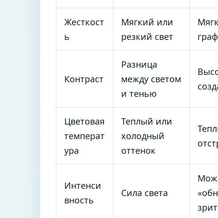
Жесткост
Мягкий или
Мягк
ь
резкий свет
гра
Разница
Высо
Контраст
между светом
созд
и тенью
Цветовая
Теплый или
Тепл
температ
холодный
отст
ура
оттенок
Може
Интенси
Сила света
«обн
вность
зрит