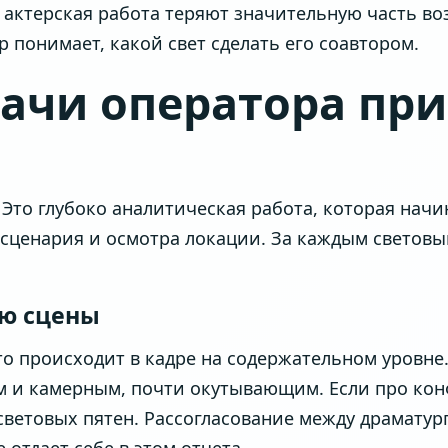
актерская работа теряют значительную часть воз
р понимает, какой свет сделать его соавтором.
ачи оператора при
 Это глубоко аналитическая работа, которая начи
я сценария и осмотра локации. За каждым светов
ию сцены
то происходит в кадре на содержательном уровне.
 и камерным, почти окутывающим. Если про кон
световых пятен. Рассогласование между драмату
отдает себе в этом отчета.