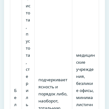
ис
то
та
,
п
ус
то
та
медицин
,
ские
ст
учрежде
е
ния,
подчеркивает
р
безлики
ясность и
Б
и
е офисы,
порядок либо,
е
л
минима
наоборот,
л
ь
листичн
тотальную