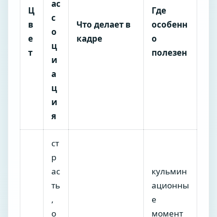
ас
Ц
Где
с
в
Что делает в
особенн
о
е
кадре
о
ц
т
полезен
и
а
ц
и
я
ст
р
ас
кульмин
ть
ационны
,
е
о
момент