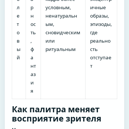
л
р
условным,
ичные
е
н
ненатуральн
образы,
т
ос
ым,
эпизоды,
о
ть
сновидческим
где
в
,
или
реально
ы
ф
ритуальным
сть
й
а
отступае
нт
т
аз
и
я
Как палитра меняет
восприятие зрителя