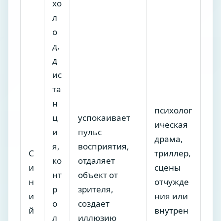
хо
л
о
д,
д
ис
та
н
психолог
ц
успокаивает
ическая
и
пульс
драма,
я,
восприятия,
С
триллер,
ко
отдаляет
и
сцены
нт
объект от
н
отчужде
р
зрителя,
и
ния или
о
создает
й
внутрен
л
иллюзию