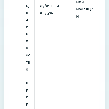
ней
ь,
глубины и
изоляци
о
воздуха
и
д
и
н
о
ч
ес
тв
о
п
р
и
р