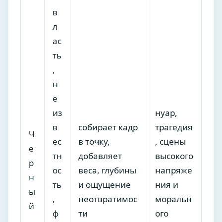
в
л
ас
ть
,
н
е
из
нуар,
в
собирает кадр
трагедия
Ч
ес
в точку,
, сцены
е
тн
добавляет
высокого
р
ос
веса, глубины
напряже
н
ть
и ощущение
ния и
ы
,
неотвратимос
моральн
й
ф
ти
ого