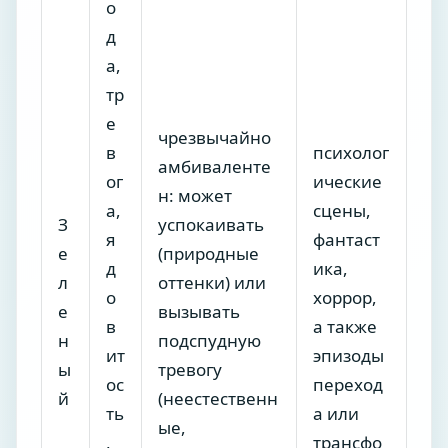
о
д
а,
тр
е
чрезвычайно
в
психолог
амбиваленте
ог
ические
н: может
а,
сцены,
З
успокаивать
я
фантаст
е
(природные
д
ика,
л
оттенки) или
о
хоррор,
е
вызывать
в
а также
н
подспудную
ит
эпизоды
ы
тревогу
ос
переход
й
(неестественн
ть
а или
ые,
,
трансфо