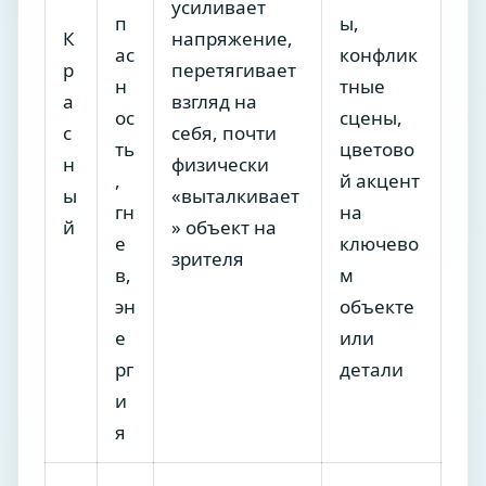
усиливает
п
ы,
К
напряжение,
ас
конфлик
р
перетягивает
н
тные
а
взгляд на
ос
сцены,
с
себя, почти
ть
цветово
н
физически
,
й акцент
ы
«выталкивает
гн
на
й
» объект на
е
ключево
зрителя
в,
м
эн
объекте
е
или
рг
детали
и
я