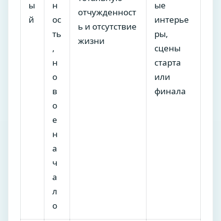
ы
н
ые
отчужденност
й
ос
интерье
ь и отсутствие
ть
ры,
жизни
,
сцены
н
старта
о
или
в
финала
о
е
н
а
ч
а
л
о