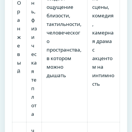
О
н
ощущение
сцены,
р
ь,
близости,
комедия
а
ф
тактильности,
,
н
из
человеческог
камерна
ж
и
о
я драма
е
ч
пространства,
с
в
ес
в котором
акценто
ы
ка
можно
м на
й
я
дышать
интимно
те
сть
п
л
от
а
ч