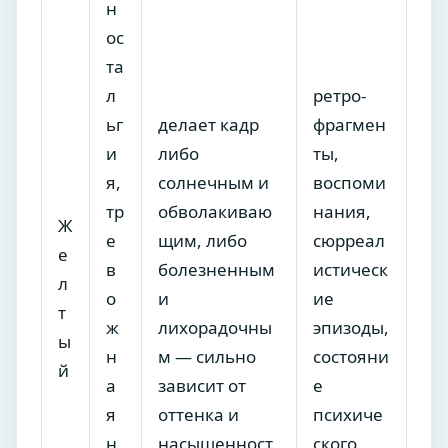
н
ос
та
л
ретро-
ьг
делает кадр
фрагмен
и
либо
ты,
я,
солнечным и
воспоми
тр
обволакиваю
нания,
Ж
е
щим, либо
сюрреал
е
в
болезненным
истическ
л
о
и
ие
т
ж
лихорадочны
эпизоды,
ы
н
м — сильно
состояни
й
а
зависит от
е
я
оттенка и
психиче
н
насыщенност
ского