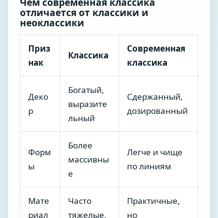
Чем современная классика
отличается от классики и
неоклассики
Приз
Современная
Классика
нак
классика
Богатый,
Деко
Сдержанный,
выразите
р
дозированный
льный
Более
Форм
Легче и чище
массивны
ы
по линиям
е
Мате
Часто
Практичные,
риал
тяжелые,
но