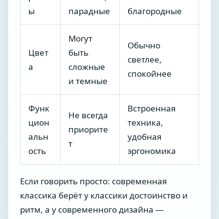
ы
парадные
благородные
Могут
Обычно
Цвет
быть
светлее,
а
сложные
спокойнее
и темные
Функ
Встроенная
Не всегда
цион
техника,
приорите
альн
удобная
т
ость
эргономика
Если говорить просто: современная
классика берёт у классики достоинство и
ритм, а у современного дизайна —