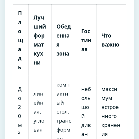
П
Луч
л
ший
Обед
о
Гос
фор
енна
Что
щ
тин
мат
я
важно
а
ая
кух
зона
д
ни
ь
комп
Д
неб
макси
лин
актн
о
оль
мум
ейн
ый
2
шо
встрое
ая,
стол,
0
й
нного
угло
транс
м
див
хранен
вая
форм
²
ан
ия
ер