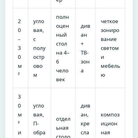
полн
2
угло
четкое
оцен
див
0
вая,
зониро
ный
ан
–
с
вание
стол
+
3
полу
светом
на 4–
ТВ-
0
остр
и
6
зон
м
ово
мебель
чело
а
²
м
ю
век
3
0
угло
див
м
вая,
ан,
композ
отдел
²
П-
кре
ицион
ьная
и
обра
сла
ная
столо