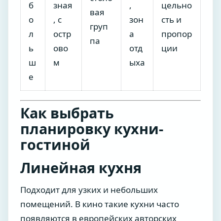
б
зная
,
цельно
вая
о
, с
зон
сть и
груп
л
остр
а
пропор
па
ь
ово
отд
ции
ш
м
ыха
е
Как выбрать
планировку кухни-
гостиной
Линейная кухня
Подходит для узких и небольших
помещений. В кино такие кухни часто
появляются в европейских авторских