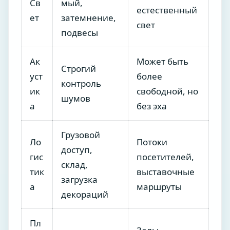
Св
мый,
естественный
ет
затемнение,
свет
подвесы
Ак
Может быть
Строгий
уст
более
контроль
ик
свободной, но
шумов
а
без эха
Грузовой
Ло
Потоки
доступ,
гис
посетителей,
склад,
тик
выставочные
загрузка
а
маршруты
декораций
Пл