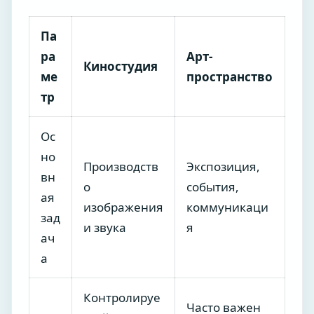
Па
ра
Арт-
Киностудия
ме
пространство
тр
Ос
но
Производств
Экспозиция,
вн
о
события,
ая
изображения
коммуникаци
зад
и звука
я
ач
а
Контролируе
Часто важен