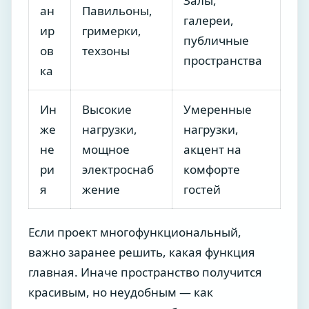
Залы,
ан
Павильоны,
галереи,
ир
гримерки,
публичные
ов
техзоны
пространства
ка
Ин
Высокие
Умеренные
же
нагрузки,
нагрузки,
не
мощное
акцент на
ри
электроснаб
комфорте
я
жение
гостей
Если проект многофункциональный,
важно заранее решить, какая функция
главная. Иначе пространство получится
красивым, но неудобным — как