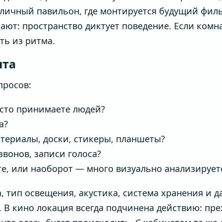
о личный павильон, где монтируется будущий филь
ют: пространство диктует поведение. Если комн
ть из ритма.
нта
просов:
асто принимаете людей?
а?
териалы, доски, стикеры, планшеты?
звонов, записи голоса?
е, или наоборот — много визуально анализирует
а, тип освещения, акустика, система хранения и д
. В кино локация всегда подчинена действию: пр