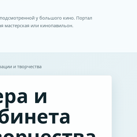
, подсмотренной у большого кино. Портал
ая мастерская или кинопавильон.
рации и творчества
ера и
абинета
ворчества