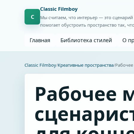
Сlassic Filmboy
С
Мы считаем, что интерьер — это сценарий
помогает обустроить пространство так, чт
Главная
Библиотека стилей
О п
Сlassic Filmboy
Креативные пространства
Рабочее 
Рабочее 
сценарис
для конц