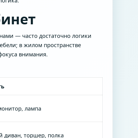
логика.
бинет
нами — часто достаточно логики
ебели; в жилом пространстве
фокуса внимания.
ть
 монитор, лампа
 диван, торшер, полка