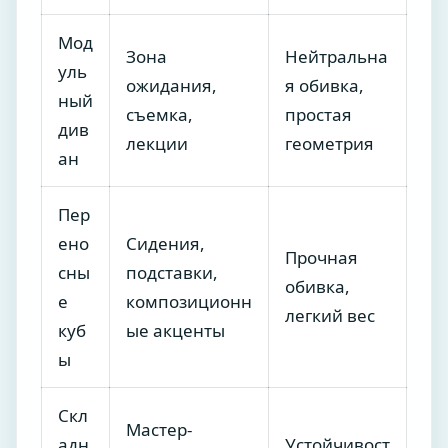
Мод
Зона
Нейтральна
уль
ожидания,
я обивка,
ный
съемка,
простая
див
лекции
геометрия
ан
Пер
ено
Сидения,
Прочная
сны
подставки,
обивка,
е
композиционн
легкий вес
куб
ые акценты
ы
Скл
Мастер-
адн
Устойчивост