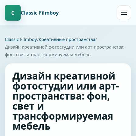
Сlassic Filmboy
С
Открыт
навиг
Сlassic Filmboy
Креативные пространства
Дизайн креативной фотостудии или арт-пространства:
фон, свет и трансформируемая мебель
Дизайн креативной
фотостудии или арт-
пространства: фон,
свет и
трансформируемая
мебель