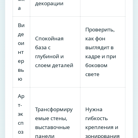
декорации
а
Ви
Проверить,
де
Спокойная
как фон
ои
база с
выглядит в
нт
глубиной и
кадре и при
ер
слоем деталей
боковом
вь
свете
ю
Ар
т-
Трансформиру
Нужна
эк
емые стены,
гибкость
сп
выставочные
крепления и
оз
панели
зонирования