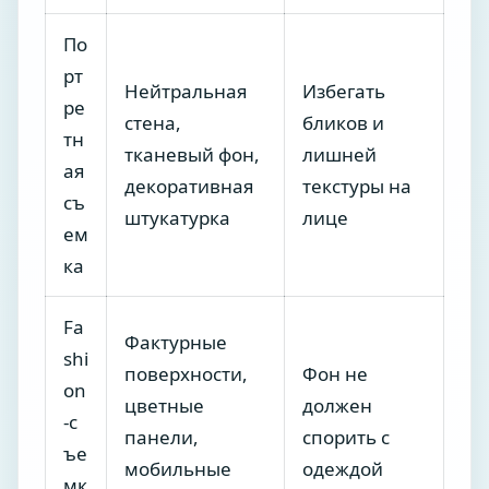
По
рт
Нейтральная
Избегать
ре
стена,
бликов и
тн
тканевый фон,
лишней
ая
декоративная
текстуры на
съ
штукатурка
лице
ем
ка
Fa
Фактурные
shi
поверхности,
Фон не
on
цветные
должен
-с
панели,
спорить с
ъе
мобильные
одеждой
мк