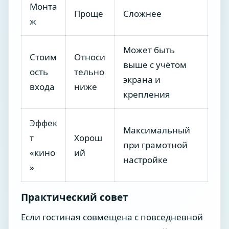
Монта
Проще
Сложнее
ж
Может быть
Стоим
Относи
выше с учётом
ость
тельно
экрана и
входа
ниже
крепления
Эффек
Максимальный
т
Хорош
при грамотной
«кино
ий
настройке
»
Практический совет
Если гостиная совмещена с повседневной