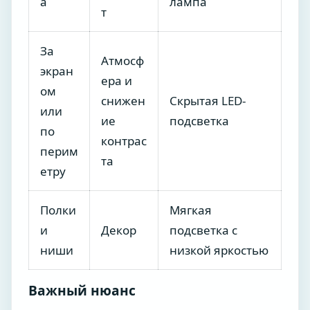
а
лампа
т
За
Атмосф
экран
ера и
ом
снижен
Скрытая LED-
или
ие
подсветка
по
контрас
перим
та
етру
Полки
Мягкая
и
Декор
подсветка с
ниши
низкой яркостью
Важный нюанс