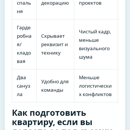
спаль
декорацию
проектов
ня
Гарде
Чистый кадр,
робна
Скрывает
меньше
я/
реквизит и
визуального
кладо
технику
шума
вая
Два
Меньше
Удобно для
сануз
логистически
команды
ла
х конфликтов
Как подготовить
квартиру, если вы