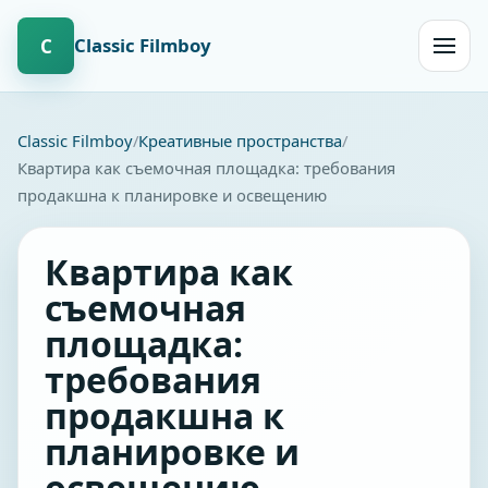
Сlassic Filmboy
С
Открыт
навиг
Сlassic Filmboy
Креативные пространства
Квартира как съемочная площадка: требования
продакшна к планировке и освещению
Квартира как
съемочная
площадка:
требования
продакшна к
планировке и
освещению