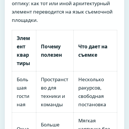
оптику: как тот или иной архитектурный
элемент переводится на язык съемочной
площадки.
Элем
ент
Почему
Что дает на
квар
полезен
съемке
тиры
Боль
Пространст
Несколько
шая
во для
ракурсов,
гости
техники и
свободная
ная
команды
постановка
Мягкая
Больше
Окна
картинка без