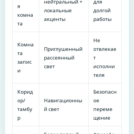
нейтральный +
для
я
локальные
долгой
комна
акценты
работы
та
Не
Комна
Приглушенный
отвлекае
та
рассеянный
т
запис
свет
исполни
и
теля
Корид
Безопасн
ор/
Навигационны
ое
тамбу
й свет
переме
р
щение