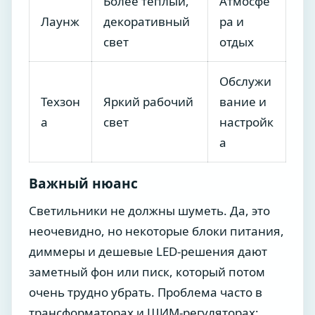
Более теплый,
Атмосфе
Лаунж
декоративный
ра и
свет
отдых
Обслужи
Техзон
Яркий рабочий
вание и
а
свет
настройк
а
Важный нюанс
Светильники не должны шуметь. Да, это
неочевидно, но некоторые блоки питания,
диммеры и дешевые LED-решения дают
заметный фон или писк, который потом
очень трудно убрать. Проблема часто в
трансформаторах и ШИМ-регуляторах: