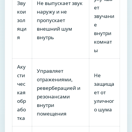
Зву
Не выпускает звук
ет
кои
наружу и не
звучани
зол
пропускает
е
яци
внешний шум
внутри
я
внутрь
комнат
ы
Аку
Управляет
сти
Не
отражениями,
чес
защища
реверберацией и
кая
ет от
резонансами
обр
уличног
внутри
або
о шума
помещения
тка